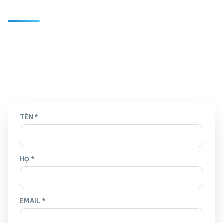
Kết nối nhượng quyền
Bạn muốn kết nối nhượng quyền quốc tế hay tiếp cận
nhà đầu tư nhận quyền Việt Nam, hãy để lại thông tin
và chúng tôi sẽ liên hệ bạn.
TÊN
*
HỌ
*
EMAIL
*